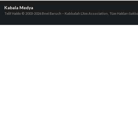
Kabala Medya
Telif Hakkı © 2003-2026
Bnei Baruch – Kabbalah L’Am Association, Tüm Hakları Saklıd