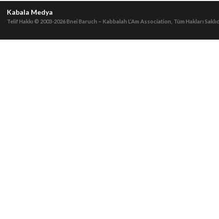
Kabala Medya
Telif Hakkı © 2003-2026
Bnei Baruch – Kabbalah L’Am Association, Tüm Hakları Saklıd