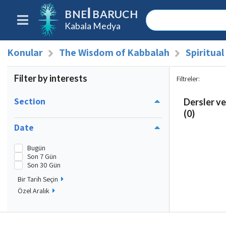
BNEI BARUCH
Kabala Medya
Konular
The Wisdom of Kabbalah
Spiritua
Filter by interests
Filtreler
:
Section
Dersler ve
(0)
Date
Bugün
Son 7 Gün
Son 30 Gün
Bir Tarih Seçin
Özel Aralık