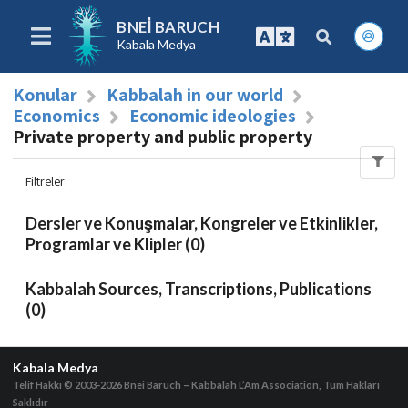
BNEI BARUCH
Kabala Medya
Konular
Kabbalah in our world
Economics
Economic ideologies
Private property and public property
Filtreler
:
Dersler ve Konuşmalar, Kongreler ve Etkinlikler,
Programlar ve Klipler (0)
Kabbalah Sources, Transcriptions, Publications
(0)
Kabala Medya
Telif Hakkı © 2003-2026
Bnei Baruch – Kabbalah L’Am Association, Tüm Hakları
Saklıdır