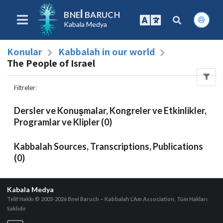
BNEI BARUCH
Kabala Medya
Konular
Kabbalah in our world
The People of Israel
Filtreler
:
Dersler ve Konuşmalar, Kongreler ve Etkinlikler,
Programlar ve Klipler (0)
Kabbalah Sources, Transcriptions, Publications
(0)
Kabala Medya
Telif Hakkı © 2003-2026
Bnei Baruch – Kabbalah L’Am Association, Tüm Hakları
Saklıdır