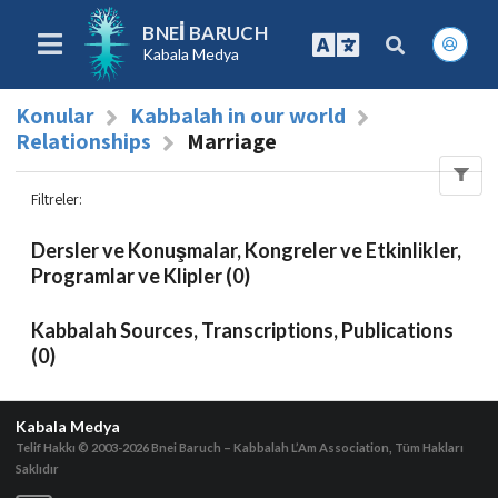
BNEI BARUCH
Kabala Medya
Konular
Kabbalah in our world
Relationships
Marriage
Filtreler
:
Dersler ve Konuşmalar, Kongreler ve Etkinlikler,
Programlar ve Klipler (0)
Kabbalah Sources, Transcriptions, Publications
(0)
Kabala Medya
Telif Hakkı © 2003-2026
Bnei Baruch – Kabbalah L’Am Association, Tüm Hakları
Saklıdır