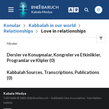
BNEI BARUCH
Kabala Medya
Konular
Kabbalah in our world
Relationships
Love in relationships
Filtreler
:
Dersler ve Konuşmalar, Kongreler ve Etkinlikler,
Programlar ve Klipler (0)
Kabbalah Sources, Transcriptions, Publications
(0)
Kabala Medya
Telif Hakkı © 2003-2026
Bnei Baruch – Kabbalah L’Am Association, Tüm Hakları
Saklıdır