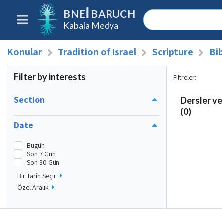
BNEI BARUCH
Kabala Medya
Konular
Tradition of Israel
Scripture
Bib
Filter by interests
Filtreler
:
Section
Dersler ve
(0)
Date
Bugün
Son 7 Gün
Son 30 Gün
Bir Tarih Seçin
Özel Aralık