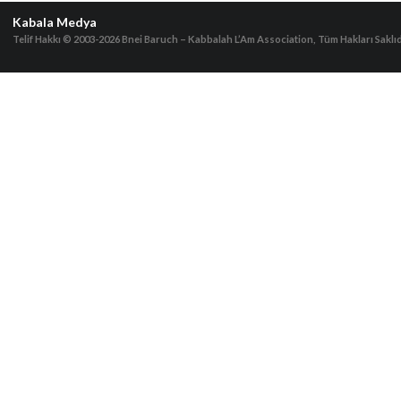
Kabala Medya
Telif Hakkı © 2003-2026
Bnei Baruch – Kabbalah L’Am Association, Tüm Hakları Saklıd