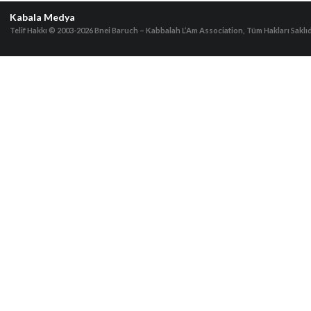
Kabala Medya
Telif Hakkı © 2003-2026
Bnei Baruch – Kabbalah L’Am Association, Tüm Hakları Saklıd