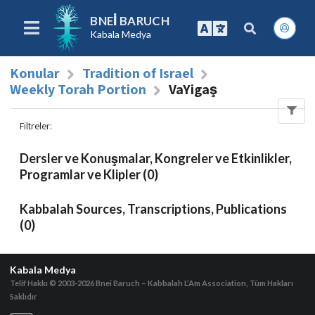
BNEI BARUCH
Kabala Medya
Konular
Tradition of Israel
Weekly Torah Portion
VaYigaş
Filtreler
:
Dersler ve Konuşmalar, Kongreler ve Etkinlikler,
Programlar ve Klipler (0)
Kabbalah Sources, Transcriptions, Publications
(0)
Kabala Medya
Telif Hakkı © 2003-2026
Bnei Baruch – Kabbalah L’Am Association, Tüm Hakları
Saklıdır