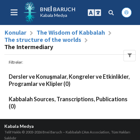
BNEI BARUCH
Kabala Medya
Konular
The Wisdom of Kabbalah
The structure of the worlds
The Intermediary
Filtreler
:
Dersler ve Konuşmalar, Kongreler ve Etkinlikler,
Programlar ve Klipler (0)
Kabbalah Sources, Transcriptions, Publications
(0)
Kabala Medya
Telif Hakkı © 2003-2026
Bnei Baruch – Kabbalah L’Am Association, Tüm Hakları
Saklıdır