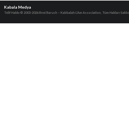
Kabala Medya
Telif Hakkı © 2003-2026
Bnei Baruch – Kabbalah L’Am Association, Tüm Hakları Saklıd