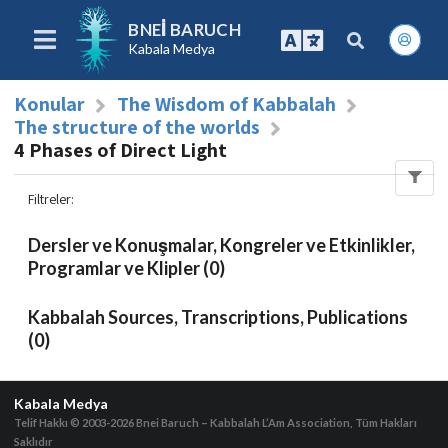
BNEI BARUCH
Kabala Medya
Konular
The Wisdom of Kabbalah
The structure of the worlds
4 Phases of Direct Light
Filtreler
:
Dersler ve Konuşmalar, Kongreler ve Etkinlikler,
Programlar ve Klipler (0)
Kabbalah Sources, Transcriptions, Publications
(0)
Kabala Medya
Telif Hakkı © 2003-2026
Bnei Baruch – Kabbalah L’Am Association, Tüm Hakları
Saklıdır