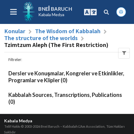
BNEI BARUCH
Kabala Medya
Konular
The Wisdom of Kabbalah
The structure of the worlds
Tzimtzum Aleph (The First Restriction)
Filtreler
:
Dersler ve Konuşmalar, Kongreler ve Etkinlikler,
Programlar ve Klipler (0)
Kabbalah Sources, Transcriptions, Publications
(0)
Kabala Medya
Telif Hakkı © 2003-2026
Bnei Baruch – Kabbalah L’Am Association, Tüm Hakları
Saklıdır