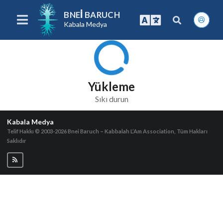
BNEI BARUCH
Kabala Medya
Yükleme
Sıkı durun
Kabala Medya
Telif Hakkı © 2003-2026
Bnei Baruch – Kabbalah L’Am Association, Tüm Hakları
Saklıdır