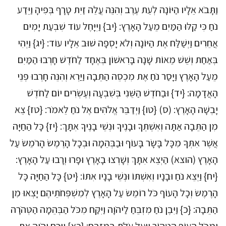
וַתָּבֹא אֵלָיו הַיּוֹנָה לְעֵת עֶרֶב וְהִנֵּה עֲלֵה זַיִת טָרָף בְּפִיהָ וַיֵּדַע
נֹחַ כִּי קַלּוּ הַמַּיִם מֵעַל הָאָרֶץ: {יב} וַיִּיָּחֶל עוֹד שִׁבְעַת יָמִים
אֲחֵרִים וַיְשַׁלַּח אֶת הַיּוֹנָה וְלֹא יָסְפָה שׁוּב אֵלָיו עוֹד: {יג} וַיְהִי
בְּאַחַת וְשֵׁשׁ מֵאוֹת שָׁנָה בָּרִאשׁוֹן בְּאֶחָד לַחֹדֶשׁ חָרְבוּ הַמַּיִם
מֵעַל הָאָרֶץ וַיָּסַר נֹחַ אֶת מִכְסֵה הַתֵּבָה וַיַּרְא וְהִנֵּה חָרְבוּ פְּנֵי
הָאֲדָמָה: {יד} וּבַחֹדֶשׁ הַשֵּׁנִי בְּשִׁבְעָה וְעֶשְׂרִים יוֹם לַחֹדֶשׁ
יָבְשָׁה הָאָרֶץ: (ס) {טו} וַיְדַבֵּר אֱלֹהִים אֶל נֹחַ לֵאמֹר: {טז} צֵא
מִן הַתֵּבָה אַתָּה וְאִשְׁתְּךָ וּבָנֶיךָ וּנְשֵׁי בָנֶיךָ אִתָּךְ: {יז} כָּל הַחַיָּה
אֲשֶׁר אִתְּךָ מִכָּל בָּשָׂר בָּעוֹף וּבַבְּהֵמָה וּבְכָל הָרֶמֶשׂ הָרֹמֵשׂ עַל
הָאָרֶץ (הוצא) הַיְצֵא אִתָּךְ וְשָׁרְצוּ בָאָרֶץ וּפָרוּ וְרָבוּ עַל הָאָרֶץ:
{יח} וַיֵּצֵא נֹחַ וּבָנָיו וְאִשְׁתּוֹ וּנְשֵׁי בָנָיו אִתּוֹ: {יט} כָּל הַחַיָּה כָּל
הָרֶמֶשׂ וְכָל הָעוֹף כֹּל רוֹמֵשׂ עַל הָאָרֶץ לְמִשְׁפְּחֹתֵיהֶם יָצְאוּ מִן
הַתֵּבָה: {כ} וַיִּבֶן נֹחַ מִזְבֵּחַ לַיהֹוָה וַיִּקַּח מִכֹּל הַבְּהֵמָה הַטְּהֹרָה