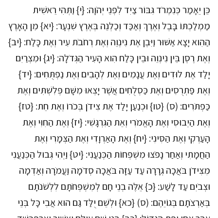
כֵּן יֵאָמַר כְּנִמְרֹד גִּבּוֹר צַיִד לִפְנֵי יְהֹוָה: {י} וַתְּהִי רֵאשִׁית
מַמְלַכְתּוֹ בָּבֶל וְאֶרֶךְ וְאַכַּד וְכַלְנֵה בְּאֶרֶץ שִׁנְעָר: {יא} מִן הָאָרֶץ
הַהִוא יָצָא אַשּׁוּר וַיִּבֶן אֶת נִינְוֵה וְאֶת רְחֹבֹת עִיר וְאֶת כָּלַח: {יב}
וְאֶת רֶסֶן בֵּין נִינְוֵה וּבֵין כָּלַח הִוא הָעִיר הַגְּדֹלָה: {יג} וּמִצְרַיִם
יָלַד אֶת לוּדִים וְאֶת עֲנָמִים וְאֶת לְהָבִים וְאֶת נַפְתֻּחִים: {יד}
וְאֶת פַּתְרֻסִים וְאֶת כַּסְלֻחִים אֲשֶׁר יָצְאוּ מִשָּׁם פְּלִשְׁתִּים וְאֶת
כַּפְתֹּרִים: (ס) {טו} וּכְנַעַן יָלַד אֶת צִידֹן בְּכֹרוֹ וְאֶת חֵת: {טז}
וְאֶת הַיְבוּסִי וְאֶת הָאֱמֹרִי וְאֵת הַגִּרְגָּשִׁי: {יז} וְאֶת הַחִוִּי וְאֶת
הָעַרְקִי וְאֶת הַסִּינִי: {יח} וְאֶת הָאַרְוָדִי וְאֶת הַצְּמָרִי וְאֶת
הַחֲמָתִי וְאַחַר נָפֹצוּ מִשְׁפְּחוֹת הַכְּנַעֲנִי: {יט} וַיְהִי גְּבוּל הַכְּנַעֲנִי
מִצִּידֹן בֹּאֲכָה גְרָרָה עַד עַזָּה בֹּאֲכָה סְדֹמָה וַעֲמֹרָה וְאַדְמָה
וּצְבֹיִם עַד לָשַׁע: {כ} אֵלֶּה בְנֵי חָם לְמִשְׁפְּחֹתָם לִלְשֹׁנֹתָם
בְּאַרְצֹתָם בְּגוֹיֵהֶם: (ס) {כא} וּלְשֵׁם יֻלַּד גַּם הוּא אֲבִי כָּל בְּנֵי