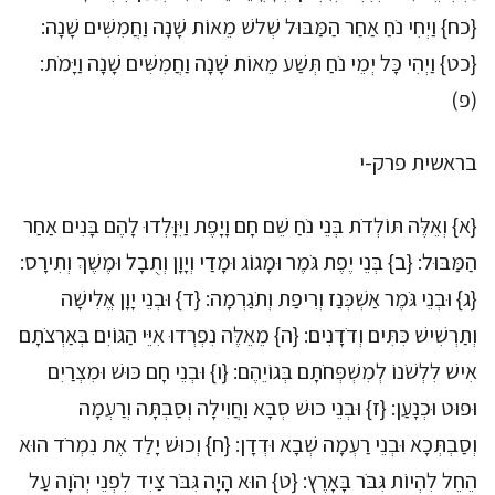
{כח} וַיְחִי נֹחַ אַחַר הַמַּבּוּל שְׁלשׁ מֵאוֹת שָׁנָה וַחֲמִשִּׁים שָׁנָה:
{כט} וַיְהִי כָּל יְמֵי נֹחַ תְּשַׁע מֵאוֹת שָׁנָה וַחֲמִשִּׁים שָׁנָה וַיָּמֹת:
(פ)
בראשית פרק-י
{א} וְאֵלֶּה תּוֹלְדֹת בְּנֵי נֹחַ שֵׁם חָם וָיָפֶת וַיִּוָּלְדוּ לָהֶם בָּנִים אַחַר
הַמַּבּוּל: {ב} בְּנֵי יֶפֶת גֹּמֶר וּמָגוֹג וּמָדַי וְיָוָן וְתֻבָל וּמֶשֶׁךְ וְתִירָס:
{ג} וּבְנֵי גֹּמֶר אַשְׁכְּנַז וְרִיפַת וְתֹגַרְמָה: {ד} וּבְנֵי יָוָן אֱלִישָׁה
וְתַרְשִׁישׁ כִּתִּים וְדֹדָנִים: {ה} מֵאֵלֶּה נִפְרְדוּ אִיֵּי הַגּוֹיִם בְּאַרְצֹתָם
אִישׁ לִלְשֹׁנוֹ לְמִשְׁפְּחֹתָם בְּגוֹיֵהֶם: {ו} וּבְנֵי חָם כּוּשׁ וּמִצְרַיִם
וּפוּט וּכְנָעַן: {ז} וּבְנֵי כוּשׁ סְבָא וַחֲוִילָה וְסַבְתָּה וְרַעְמָה
וְסַבְתְּכָא וּבְנֵי רַעְמָה שְׁבָא וּדְדָן: {ח} וְכוּשׁ יָלַד אֶת נִמְרֹד הוּא
הֵחֵל לִהְיוֹת גִּבֹּר בָּאָרֶץ: {ט} הוּא הָיָה גִּבֹּר צַיִד לִפְנֵי יְהֹוָה עַל