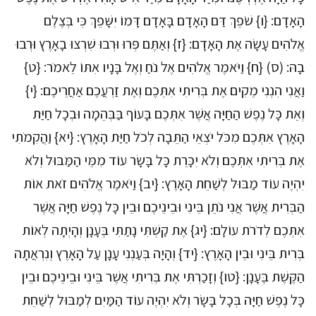
הָאָדָם: {ו} שֹׁפֵךְ דַּם הָאָדָם בָּאָדָם דָּמוֹ יִשָּׁפֵךְ כִּי בְּצֶלֶם
אֱלֹהִים עָשָׂה אֶת הָאָדָם: {ז} וְאַתֶּם פְּרוּ וּרְבוּ שִׁרְצוּ בָאָרֶץ וּרְבוּ
בָהּ: (ס) {ח} וַיֹּאמֶר אֱלֹהִים אֶל נֹחַ וְאֶל בָּנָיו אִתּוֹ לֵאמֹר: {ט}
וַאֲנִי הִנְנִי מֵקִים אֶת בְּרִיתִי אִתְּכֶם וְאֶת זַרְעֲכֶם אַחֲרֵיכֶם: {י}
וְאֵת כָּל נֶפֶשׁ הַחַיָּה אֲשֶׁר אִתְּכֶם בָּעוֹף בַּבְּהֵמָה וּבְכָל חַיַּת
הָאָרֶץ אִתְּכֶם מִכֹּל יֹצְאֵי הַתֵּבָה לְכֹל חַיַּת הָאָרֶץ: {יא} וַהֲקִמֹתִי
אֶת בְּרִיתִי אִתְּכֶם וְלֹא יִכָּרֵת כָּל בָּשָׂר עוֹד מִמֵּי הַמַּבּוּל וְלֹא
יִהְיֶה עוֹד מַבּוּל לְשַׁחֵת הָאָרֶץ: {יב} וַיֹּאמֶר אֱלֹהִים זֹאת אוֹת
הַבְּרִית אֲשֶׁר אֲנִי נֹתֵן בֵּינִי וּבֵינֵיכֶם וּבֵין כָּל נֶפֶשׁ חַיָּה אֲשֶׁר
אִתְּכֶם לְדֹרֹת עוֹלָם: {יג} אֶת קַשְׁתִּי נָתַתִּי בֶּעָנָן וְהָיְתָה לְאוֹת
בְּרִית בֵּינִי וּבֵין הָאָרֶץ: {יד} וְהָיָה בְּעַנְנִי עָנָן עַל הָאָרֶץ וְנִרְאֲתָה
הַקֶּשֶׁת בֶּעָנָן: {טו} וְזָכַרְתִּי אֶת בְּרִיתִי אֲשֶׁר בֵּינִי וּבֵינֵיכֶם וּבֵין
כָּל נֶפֶשׁ חַיָּה בְּכָל בָּשָׂר וְלֹא יִהְיֶה עוֹד הַמַּיִם לְמַבּוּל לְשַׁחֵת