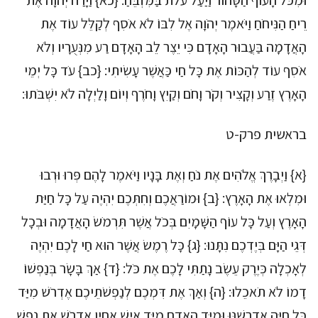
וּמִכֹּל הָעוֹף הַטָּהוֹר וַיַּעַל עֹלֹת בַּמִּזְבֵּחַ: {כא} וַיָּרַח יְהֹוָה אֶת
רֵיחַ הַנִּיחֹחַ וַיֹּאמֶר יְהֹוָה אֶל לִבּוֹ לֹא אֹסִף לְקַלֵּל עוֹד אֶת
הָאֲדָמָה בַּעֲבוּר הָאָדָם כִּי יֵצֶר לֵב הָאָדָם רַע מִנְּעֻרָיו וְלֹא
אֹסִף עוֹד לְהַכּוֹת אֶת כָּל חַי כַּאֲשֶׁר עָשִׂיתִי: {כב} עֹד כָּל יְמֵי
הָאָרֶץ זֶרַע וְקָצִיר וְקֹר וָחֹם וְקַיִץ וָחֹרֶף וְיוֹם וָלַיְלָה לֹא יִשְׁבֹּתוּ:
בראשית פרק-ט
{א} וַיְבָרֶךְ אֱלֹהִים אֶת נֹחַ וְאֶת בָּנָיו וַיֹּאמֶר לָהֶם פְּרוּ וּרְבוּ
וּמִלְאוּ אֶת הָאָרֶץ: {ב} וּמוֹרַאֲכֶם וְחִתְּכֶם יִהְיֶה עַל כָּל חַיַּת
הָאָרֶץ וְעַל כָּל עוֹף הַשָּׁמָיִם בְּכֹל אֲשֶׁר תִּרְמֹשׂ הָאֲדָמָה וּבְכָל
דְּגֵי הַיָּם בְּיֶדְכֶם נִתָּנוּ: {ג} כָּל רֶמֶשׂ אֲשֶׁר הוּא חַי לָכֶם יִהְיֶה
לְאָכְלָה כְּיֶרֶק עֵשֶׂב נָתַתִּי לָכֶם אֶת כֹּל: {ד} אַךְ בָּשָׂר בְּנַפְשׁוֹ
דָמוֹ לֹא תֹאכֵלוּ: {ה} וְאַךְ אֶת דִּמְכֶם לְנַפְשֹׁתֵיכֶם אֶדְרֹשׁ מִיַּד
כָּל חַיָּה אֶדְרְשֶׁנּוּ וּמִיַּד הָאָדָם מִיַּד אִישׁ אָחִיו אֶדְרֹשׁ אֶת נֶפֶשׁ