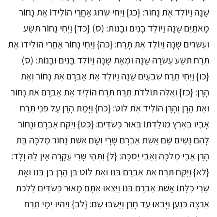
שָׁנָה וַיּוֹלֶד אֶת נָחוֹר: {כג} וַיְחִי שְׂרוּג אַחֲרֵי הוֹלִידוֹ אֶת נָחוֹר
מָאתַיִם שָׁנָה וַיּוֹלֶד בָּנִים וּבָנוֹת: (ס) {כד} וַיְחִי נָחוֹר תֵּשַׁע
וְעֶשְׂרִים שָׁנָה וַיּוֹלֶד אֶת תָּרַח: {כה} וַיְחִי נָחוֹר אַחֲרֵי הוֹלִידוֹ אֶת
תֶּרַח תְּשַׁע עֶשְׂרֵה שָׁנָה וּמְאַת שָׁנָה וַיּוֹלֶד בָּנִים וּבָנוֹת: (ס)
{כו} וַיְחִי תֶרַח שִׁבְעִים שָׁנָה וַיּוֹלֶד אֶת אַבְרָם אֶת נָחוֹר וְאֶת
הָרָן: {כז} וְאֵלֶּה תּוֹלְדֹת תֶּרַח תֶּרַח הוֹלִיד אֶת אַבְרָם אֶת נָחוֹר
וְאֶת הָרָן וְהָרָן הוֹלִיד אֶת לוֹט: {כח} וַיָּמָת הָרָן עַל פְּנֵי תֶּרַח
אָבִיו בְּאֶרֶץ מוֹלַדְתּוֹ בְּאוּר כַּשְׂדִּים: {כט} וַיִּקַּח אַבְרָם וְנָחוֹר
לָהֶם נָשִׁים שֵׁם אֵשֶׁת אַבְרָם שָׂרָי וְשֵׁם אֵשֶׁת נָחוֹר מִלְכָּה בַּת
הָרָן אֲבִי מִלְכָּה וַאֲבִי יִסְכָּה: {ל} וַתְּהִי שָׂרַי עֲקָרָה אֵין לָהּ וָלָד:
{לא} וַיִּקַּח תֶּרַח אֶת אַבְרָם בְּנוֹ וְאֶת לוֹט בֶּן הָרָן בֶּן בְּנוֹ וְאֵת
שָׂרַי כַּלָּתוֹ אֵשֶׁת אַבְרָם בְּנוֹ וַיֵּצְאוּ אִתָּם מֵאוּר כַּשְׂדִּים לָלֶכֶת
אַרְצָה כְּנַעַן וַיָּבֹאוּ עַד חָרָן וַיֵּשְׁבוּ שָׁם: {לב} וַיִּהְיוּ יְמֵי תֶרַח