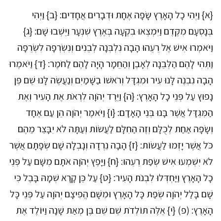
{א} וַיְהִי כָל הָאָרֶץ שָׂפָה אֶחָת וּדְבָרִים אֲחָדִים: {ב} וַיְהִי
בְּנָסְעָם מִקֶּדֶם וַיִּמְצְאוּ בִקְעָה בְּאֶרֶץ שִׁנְעָר וַיֵּשְׁבוּ שָׁם: {ג}
וַיֹּאמְרוּ אִישׁ אֶל רֵעֵהוּ הָבָה נִלְבְּנָה לְבֵנִים וְנִשְׂרְפָה לִשְׂרֵפָה
וַתְּהִי לָהֶם הַלְּבֵנָה לְאָבֶן וְהַחֵמָר הָיָה לָהֶם לַחֹמֶר: {ד} וַיֹּאמְרוּ
הָבָה נִבְנֶה לָּנוּ עִיר וּמִגְדָּל וְרֹאשׁוֹ בַשָּׁמַיִם וְנַעֲשֶׂה לָּנוּ שֵׁם פֶּן
נָפוּץ עַל פְּנֵי כָל הָאָרֶץ: {ה} וַיֵּרֶד יְהֹוָה לִרְאֹת אֶת הָעִיר וְאֶת
הַמִּגְדָּל אֲשֶׁר בָּנוּ בְּנֵי הָאָדָם: {ו} וַיֹּאמֶר יְהֹוָה הֵן עַם אֶחָד
וְשָׂפָה אַחַת לְכֻלָּם וְזֶה הַחִלָּם לַעֲשׂוֹת וְעַתָּה לֹא יִבָּצֵר מֵהֶם
כֹּל אֲשֶׁר יָזְמוּ לַעֲשׂוֹת: {ז} הָבָה נֵרְדָה וְנָבְלָה שָׁם שְׂפָתָם אֲשֶׁר
לֹא יִשְׁמְעוּ אִישׁ שְׂפַת רֵעֵהוּ: {ח} וַיָּפֶץ יְהֹוָה אֹתָם מִשָּׁם עַל פְּנֵי
כָל הָאָרֶץ וַיַּחְדְּלוּ לִבְנֹת הָעִיר: {ט} עַל כֵּן קָרָא שְׁמָהּ בָּבֶל כִּי
שָׁם בָּלַל יְהֹוָה שְׂפַת כָּל הָאָרֶץ וּמִשָּׁם הֱפִיצָם יְהֹוָה עַל פְּנֵי כָּל
הָאָרֶץ: (פ) {י} אֵלֶּה תּוֹלְדֹת שֵׁם שֵׁם בֶּן מְאַת שָׁנָה וַיּוֹלֶד אֶת