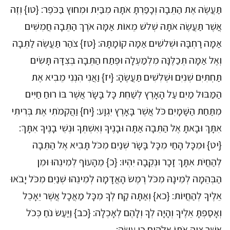
תַּעֲשֶׂה אֶת הַתֵּבָה וְכָפַרְתָּ אֹתָהּ מִבַּיִת וּמִחוּץ בַּכֹּפֶר: {טו} וְזֶה
אֲשֶׁר תַּעֲשֶׂה אֹתָהּ שְׁלשׁ מֵאוֹת אַמָּה אֹרֶךְ הַתֵּבָה חֲמִשִּׁים
אַמָּה רָחְבָּהּ וּשְׁלשִׁים אַמָּה קוֹמָתָהּ: {טז} צֹהַר תַּעֲשֶׂה לַתֵּבָה
וְאֶל אַמָּה תְּכַלֶּנָּה מִלְמַעְלָה וּפֶתַח הַתֵּבָה בְּצִדָּהּ תָּשִׂים
תַּחְתִּיִּם שְׁנִיִּם וּשְׁלִשִׁים תַּעֲשֶׂהָ: {יז} וַאֲנִי הִנְנִי מֵבִיא אֶת
הַמַּבּוּל מַיִם עַל הָאָרֶץ לְשַׁחֵת כָּל בָּשָׂר אֲשֶׁר בּוֹ רוּחַ חַיִּים
מִתַּחַת הַשָּׁמָיִם כֹּל אֲשֶׁר בָּאָרֶץ יִגְוָע: {יח} וַהֲקִמֹתִי אֶת בְּרִיתִי
אִתָּךְ וּבָאתָ אֶל הַתֵּבָה אַתָּה וּבָנֶיךָ וְאִשְׁתְּךָ וּנְשֵׁי בָנֶיךָ אִתָּךְ:
{יט} וּמִכָּל הָחַי מִכָּל בָּשָׂר שְׁנַיִם מִכֹּל תָּבִיא אֶל הַתֵּבָה
לְהַחֲיֹת אִתָּךְ זָכָר וּנְקֵבָה יִהְיוּ: {כ} מֵהָעוֹף לְמִינֵהוּ וּמִן
הַבְּהֵמָה לְמִינָהּ מִכֹּל רֶמֶשׂ הָאֲדָמָה לְמִינֵהוּ שְׁנַיִם מִכֹּל יָבֹאוּ
אֵלֶיךָ לְהַחֲיוֹת: {כא} וְאַתָּה קַח לְךָ מִכָּל מַאֲכָל אֲשֶׁר יֵאָכֵל
וְאָסַפְתָּ אֵלֶיךָ וְהָיָה לְךָ וְלָהֶם לְאָכְלָה: {כב} וַיַּעַשׂ נֹחַ כְּכֹל
אֲשֶׁר צִוָּה אֹתוֹ אֱלֹהִים כֵּן עָשָׂה: