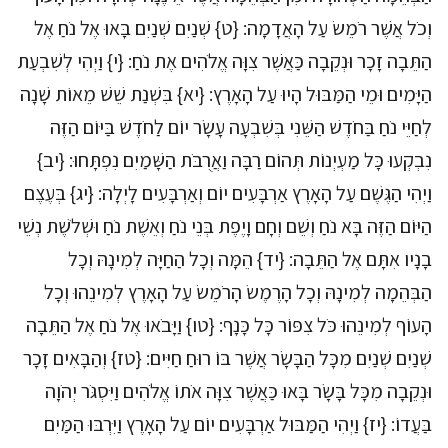
וְכֹל אֲשֶׁר רֹמֵשׂ עַל הָאֲדָמָה: {ט} שְׁנַיִם שְׁנַיִם בָּאוּ אֶל נֹחַ אֶל
הַתֵּבָה זָכָר וּנְקֵבָה כַּאֲשֶׁר צִוָּה אֱלֹהִים אֶת נֹחַ: {י} וַיְהִי לְשִׁבְעַת
הַיָּמִים וּמֵי הַמַּבּוּל הָיוּ עַל הָאָרֶץ: {יא} בִּשְׁנַת שֵׁשׁ מֵאוֹת שָׁנָה
לְחַיֵּי נֹחַ בַּחֹדֶשׁ הַשֵּׁנִי בְּשִׁבְעָה עָשָׂר יוֹם לַחֹדֶשׁ בַּיּוֹם הַזֶּה
נִבְקְעוּ כָּל מַעְיְנוֹת תְּהוֹם רַבָּה וַאֲרֻבֹּת הַשָּׁמַיִם נִפְתָּחוּ: {יב}
וַיְהִי הַגֶּשֶׁם עַל הָאָרֶץ אַרְבָּעִים יוֹם וְאַרְבָּעִים לָיְלָה: {יג} בְּעֶצֶם
הַיּוֹם הַזֶּה בָּא נֹחַ וְשֵׁם וְחָם וָיֶפֶת בְּנֵי נֹחַ וְאֵשֶׁת נֹחַ וּשְׁלֹשֶׁת נְשֵׁי
בָנָיו אִתָּם אֶל הַתֵּבָה: {יד} הֵמָּה וְכָל הַחַיָּה לְמִינָהּ וְכָל
הַבְּהֵמָה לְמִינָהּ וְכָל הָרֶמֶשׂ הָרֹמֵשׂ עַל הָאָרֶץ לְמִינֵהוּ וְכָל
הָעוֹף לְמִינֵהוּ כֹּל צִפּוֹר כָּל כָּנָף: {טו} וַיָּבֹאוּ אֶל נֹחַ אֶל הַתֵּבָה
שְׁנַיִם שְׁנַיִם מִכָּל הַבָּשָׂר אֲשֶׁר בּוֹ רוּחַ חַיִּים: {טז} וְהַבָּאִים זָכָר
וּנְקֵבָה מִכָּל בָּשָׂר בָּאוּ כַּאֲשֶׁר צִוָּה אֹתוֹ אֱלֹהִים וַיִּסְגֹּר יְהֹוָה
בַּעֲדוֹ: {יז} וַיְהִי הַמַּבּוּל אַרְבָּעִים יוֹם עַל הָאָרֶץ וַיִּרְבּוּ הַמַּיִם