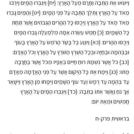
וַיִּשְׂאוּ אֶת הַתֵּבָה וַתָּרָם מֵעַל הָאָרֶץ: {יח} וַיִּגְבְּרוּ הַמַּיִם וַיִּרְבּוּ
מְאֹד עַל הָאָרֶץ וַתֵּלֶךְ הַתֵּבָה עַל פְּנֵי הַמָּיִם: {יט} וְהַמַּיִם גָּבְרוּ
מְאֹד מְאֹד עַל הָאָרֶץ וַיְכֻסּוּ כָּל הֶהָרִים הַגְּבֹהִים אֲשֶׁר תַּחַת
כָּל הַשָּׁמָיִם: {כ} חֲמֵשׁ עֶשְׂרֵה אַמָּה מִלְמַעְלָה גָּבְרוּ הַמָּיִם
וַיְכֻסּוּ הֶהָרִים: {כא} וַיִּגְוַע כָּל בָּשָׂר הָרֹמֵשׂ עַל הָאָרֶץ בָּעוֹף
וּבַבְּהֵמָה וּבַחַיָּה וּבְכָל הַשֶּׁרֶץ הַשֹּׁרֵץ עַל הָאָרֶץ וְכֹל הָאָדָם:
{כב} כֹּל אֲשֶׁר נִשְׁמַת רוּחַ חַיִּים בְּאַפָּיו מִכֹּל אֲשֶׁר בֶּחָרָבָה
מֵתוּ: {כג} וַיִּמַח אֶת כָּל הַיְקוּם אֲשֶׁר עַל פְּנֵי הָאֲדָמָה מֵאָדָם
עַד בְּהֵמָה עַד רֶמֶשׂ וְעַד עוֹף הַשָּׁמַיִם וַיִּמָּחוּ מִן הָאָרֶץ וַיִּשָּׁאֶר
אַךְ נֹחַ וַאֲשֶׁר אִתּוֹ בַּתֵּבָה: {כד} וַיִּגְבְּרוּ הַמַּיִם עַל הָאָרֶץ
חֲמִשִּׁים וּמְאַת יוֹם:
בראשית פרק-ח