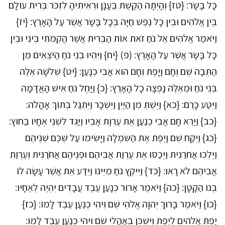
כָּל בָּשָׂר: {טז} וְהָיְתָה הַקֶּשֶׁת בֶּעָנָן וּרְאִיתִיהָ לִזְכֹּר בְּרִית עוֹלָם
בֵּין אֱלֹהִים וּבֵין כָּל נֶפֶשׁ חַיָּה בְּכָל בָּשָׂר אֲשֶׁר עַל הָאָרֶץ: {יז}
וַיֹּאמֶר אֱלֹהִים אֶל נֹחַ זֹאת אוֹת הַבְּרִית אֲשֶׁר הֲקִמֹתִי בֵּינִי וּבֵין
כָּל בָּשָׂר אֲשֶׁר עַל הָאָרֶץ: (פ) {יח} וַיִּהְיוּ בְנֵי נֹחַ הַיֹּצְאִים מִן
הַתֵּבָה שֵׁם וְחָם וָיָפֶת וְחָם הוּא אֲבִי כְנָעַן: {יט} שְׁלֹשָׁה אֵלֶּה
בְּנֵי נֹחַ וּמֵאֵלֶּה נָפְצָה כָל הָאָרֶץ: {כ} וַיָּחֶל נֹחַ אִישׁ הָאֲדָמָה
וַיִּטַּע כָּרֶם: {כא} וַיֵּשְׁתְּ מִן הַיַּיִן וַיִּשְׁכָּר וַיִּתְגַּל בְּתוֹךְ אָהֳלֹה:
{כב} וַיַּרְא חָם אֲבִי כְנַעַן אֵת עֶרְוַת אָבִיו וַיַּגֵּד לִשְׁנֵי אֶחָיו בַּחוּץ:
{כג} וַיִּקַּח שֵׁם וָיֶפֶת אֶת הַשִּׂמְלָה וַיָּשִׂימוּ עַל שְׁכֶם שְׁנֵיהֶם
וַיֵּלְכוּ אֲחֹרַנִּית וַיְכַסּוּ אֵת עֶרְוַת אֲבִיהֶם וּפְנֵיהֶם אֲחֹרַנִּית וְעֶרְוַת
אֲבִיהֶם לֹא רָאוּ: {כד} וַיִּיקֶץ נֹחַ מִיֵּינוֹ וַיֵּדַע אֵת אֲשֶׁר עָשָׂה לוֹ
בְּנוֹ הַקָּטָן: {כה} וַיֹּאמֶר אָרוּר כְּנָעַן עֶבֶד עֲבָדִים יִהְיֶה לְאֶחָיו:
{כו} וַיֹּאמֶר בָּרוּךְ יְהוָֹה אֱלֹהֵי שֵׁם וִיהִי כְנַעַן עֶבֶד לָמוֹ: {כז}
יַפְתְּ אֱלֹהִים לְיֶפֶת וְיִשְׁכֹּן בְּאָהֳלֵי שֵׁם וִיהִי כְנַעַן עֶבֶד לָמוֹ: