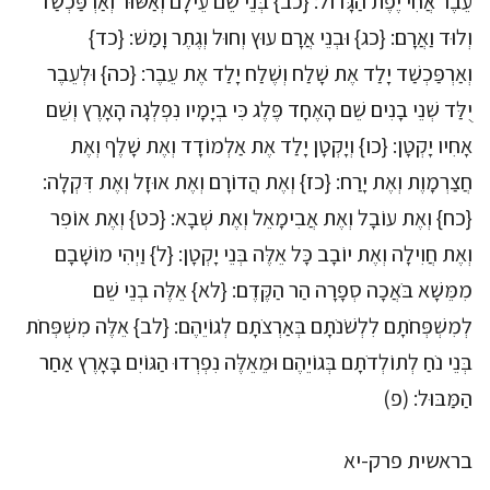
עֵבֶר אֲחִי יֶפֶת הַגָּדוֹל: {כב} בְּנֵי שֵׁם עֵילָם וְאַשּׁוּר וְאַרְפַּכְשַׁד
וְלוּד וַאֲרָם: {כג} וּבְנֵי אֲרָם עוּץ וְחוּל וְגֶתֶר וָמַשׁ: {כד}
וְאַרְפַּכְשַׁד יָלַד אֶת שָׁלַח וְשֶׁלַח יָלַד אֶת עֵבֶר: {כה} וּלְעֵבֶר
יֻלַּד שְׁנֵי בָנִים שֵׁם הָאֶחָד פֶּלֶג כִּי בְיָמָיו נִפְלְגָה הָאָרֶץ וְשֵׁם
אָחִיו יָקְטָן: {כו} וְיָקְטָן יָלַד אֶת אַלְמוֹדָד וְאֶת שָׁלֶף וְאֶת
חֲצַרְמָוֶת וְאֶת יָרַח: {כז} וְאֶת הֲדוֹרָם וְאֶת אוּזָל וְאֶת דִּקְלָה:
{כח} וְאֶת עוֹבָל וְאֶת אֲבִימָאֵל וְאֶת שְׁבָא: {כט} וְאֶת אוֹפִר
וְאֶת חֲוִילָה וְאֶת יוֹבָב כָּל אֵלֶּה בְּנֵי יָקְטָן: {ל} וַיְהִי מוֹשָׁבָם
מִמֵּשָׁא בֹּאֲכָה סְפָרָה הַר הַקֶּדֶם: {לא} אֵלֶּה בְנֵי שֵׁם
לְמִשְׁפְּחֹתָם לִלְשֹׁנֹתָם בְּאַרְצֹתָם לְגוֹיֵהֶם: {לב} אֵלֶּה מִשְׁפְּחֹת
בְּנֵי נֹחַ לְתוֹלְדֹתָם בְּגוֹיֵהֶם וּמֵאֵלֶּה נִפְרְדוּ הַגּוֹיִם בָּאָרֶץ אַחַר
הַמַּבּוּל: (פ)
בראשית פרק-יא