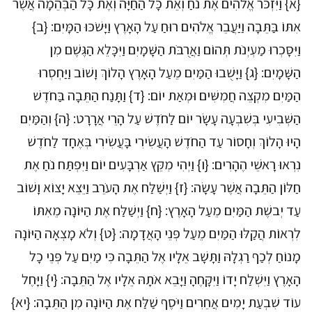
{א} וַיִּזְכֹּר אֱלֹהִים אֶת נֹחַ וְאֵת כָּל הַחַיָּה וְאֶת כָּל הַבְּהֵמָה אֲשֶׁר
אִתּוֹ בַּתֵּבָה וַיַּעֲבֵר אֱלֹהִים רוּחַ עַל הָאָרֶץ וַיָּשֹׁכּוּ הַמָּיִם: {ב}
וַיִּסָּכְרוּ מַעְיְנֹת תְּהוֹם וַאֲרֻבֹּת הַשָּׁמָיִם וַיִּכָּלֵא הַגֶּשֶׁם מִן
הַשָּׁמָיִם: {ג} וַיָּשֻׁבוּ הַמַּיִם מֵעַל הָאָרֶץ הָלוֹךְ וָשׁוֹב וַיַּחְסְרוּ
הַמַּיִם מִקְצֵה חֲמִשִּׁים וּמְאַת יוֹם: {ד} וַתָּנַח הַתֵּבָה בַּחֹדֶשׁ
הַשְּׁבִיעִי בְּשִׁבְעָה עָשָׂר יוֹם לַחֹדֶשׁ עַל הָרֵי אֲרָרָט: {ה} וְהַמַּיִם
הָיוּ הָלוֹךְ וְחָסוֹר עַד הַחֹדֶשׁ הָעֲשִׂירִי בָּעֲשִׂירִי בְּאֶחָד לַחֹדֶשׁ
נִרְאוּ רָאשֵׁי הֶהָרִים: {ו} וַיְהִי מִקֵּץ אַרְבָּעִים יוֹם וַיִּפְתַּח נֹחַ אֶת
חַלּוֹן הַתֵּבָה אֲשֶׁר עָשָׂה: {ז} וַיְשַׁלַּח אֶת הָעֹרֵב וַיֵּצֵא יָצוֹא וָשׁוֹב
עַד יְבשֶׁת הַמַּיִם מֵעַל הָאָרֶץ: {ח} וַיְשַׁלַּח אֶת הַיּוֹנָה מֵאִתּוֹ
לִרְאוֹת הֲקַלּוּ הַמַּיִם מֵעַל פְּנֵי הָאֲדָמָה: {ט} וְלֹא מָצְאָה הַיּוֹנָה
מָנוֹחַ לְכַף רַגְלָהּ וַתָּשָׁב אֵלָיו אֶל הַתֵּבָה כִּי מַיִם עַל פְּנֵי כָל
הָאָרֶץ וַיִּשְׁלַח יָדוֹ וַיִּקָּחֶהָ וַיָּבֵא אֹתָהּ אֵלָיו אֶל הַתֵּבָה: {י} וַיָּחֶל
עוֹד שִׁבְעַת יָמִים אֲחֵרִים וַיֹּסֶף שַׁלַּח אֶת הַיּוֹנָה מִן הַתֵּבָה: {יא}