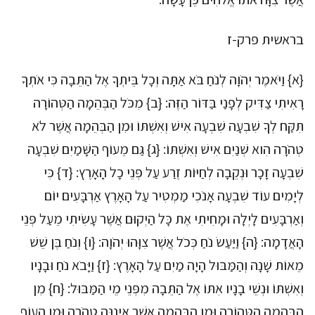
בראשית פרק-ז
{א} וַיֹּאמֶר יְהֹוָה לְנֹחַ בֹּא אַתָּה וְכָל בֵּיתְךָ אֶל הַתֵּבָה כִּי אֹתְךָ
רָאִיתִי צַדִּיק לְפָנַי בַּדּוֹר הַזֶּה: {ב} מִכֹּל הַבְּהֵמָה הַטְּהוֹרָה
תִּקַּח לְךָ שִׁבְעָה שִׁבְעָה אִישׁ וְאִשְׁתּוֹ וּמִן הַבְּהֵמָה אֲשֶׁר לֹא
טְהֹרָה הִוא שְׁנַיִם אִישׁ וְאִשְׁתּוֹ: {ג} גַּם מֵעוֹף הַשָּׁמַיִם שִׁבְעָה
שִׁבְעָה זָכָר וּנְקֵבָה לְחַיּוֹת זֶרַע עַל פְּנֵי כָל הָאָרֶץ: {ד} כִּי
לְיָמִים עוֹד שִׁבְעָה אָנֹכִי מַמְטִיר עַל הָאָרֶץ אַרְבָּעִים יוֹם
וְאַרְבָּעִים לָיְלָה וּמָחִיתִי אֶת כָּל הַיְקוּם אֲשֶׁר עָשִׂיתִי מֵעַל פְּנֵי
הָאֲדָמָה: {ה} וַיַּעַשׂ נֹחַ כְּכֹל אֲשֶׁר צִוָּהוּ יְהֹוָה: {ו} וְנֹחַ בֶּן שֵׁשׁ
מֵאוֹת שָׁנָה וְהַמַּבּוּל הָיָה מַיִם עַל הָאָרֶץ: {ז} וַיָּבֹא נֹחַ וּבָנָיו
וְאִשְׁתּוֹ וּנְשֵׁי בָנָיו אִתּוֹ אֶל הַתֵּבָה מִפְּנֵי מֵי הַמַּבּוּל: {ח} מִן
הַבְּהֵמָה הַטְּהוֹרָה וּמִן הַבְּהֵמָה אֲשֶׁר אֵינֶנָּה טְהֹרָה וּמִן הָעוֹף