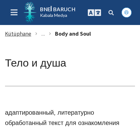
BNEI BARUCH
Kabala Medya
Kütüphane
...
Body and Soul
chevron_right
chevron_right
Тело и душа
адаптированный, литературно
обработанный текст для ознакомления