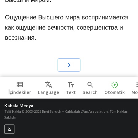
Ощущение Высшего мира воспринимается
как ощущение вечности, совершенства и
всезнания.
view_list
Translate
text_fields
search
slow_motion_video
more_
İçindekiler
Language
Text
Search
Otomatik
Mo
Kabala Medya
Telif Hakkı © 2003-2026
Bnei Baruch – Kabbalah L’Am Association, Tüm Hakları
Saklıdır