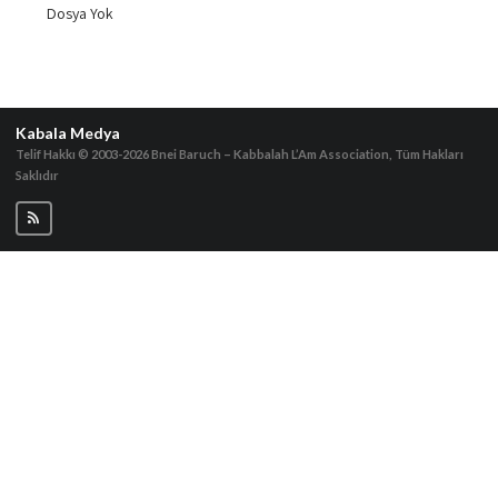
Dosya Yok
Kabala Medya
Telif Hakkı © 2003-2026
Bnei Baruch – Kabbalah L’Am Association, Tüm Hakları
Saklıdır