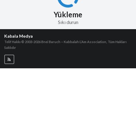
Yükleme
Sıkı durun
Kabala Medya
Telif Hakkı © 2003-2026
Bnei Baruch – Kabbalah L’Am Association, Tüm Hakları
Saklıdır