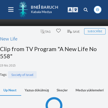
BNEI BARUCH
Kabala Medya
SUBSCRIBE
TAG
SAVE
New Life
Clip from TV Program "A New Life No
558"
19 Nis 2015
Tags
:
Society of Israel
Up Next
Yazıya dökülmüş
Skeçler
Medya yüklemeleri