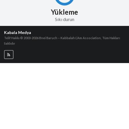
Yükleme
Sıkı durun
Kabala Medya
Telif Hakkı © 2003-2026
Bnei Baruch – Kabbalah L’Am Association, Tüm Hakları
Saklıdır