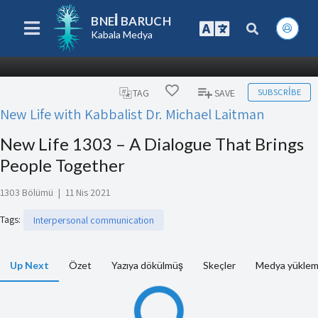
BNEI BARUCH
Kabala Medya
SUBSCRIBE
TAG
SAVE
New Life with Kabbalist Dr. Michael Laitman
New Life 1303 – A Dialogue That Brings
People Together
1303 Bölümü
|
11 Nis 2021
Tags
:
Interpersonal communication
Up Next
Özet
Yazıya dökülmüş
Skeçler
Medya yüklem