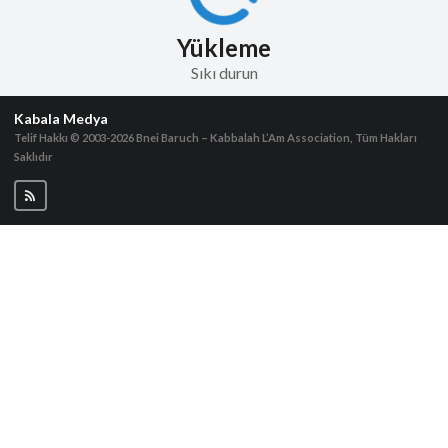
Yükleme
Sıkı durun
Kabala Medya
Telif Hakkı © 2003-2026
Bnei Baruch – Kabbalah L’Am Association, Tüm Hakları
Saklıdır