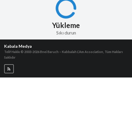
Yükleme
Sıkı durun
Kabala Medya
Telif Hakkı © 2003-2026
Bnei Baruch – Kabbalah L’Am Association, Tüm Hakları
Saklıdır