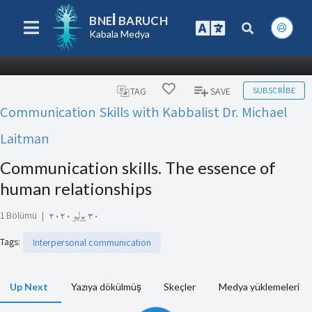
BNEI BARUCH
Kabala Medya
SUBSCRIBE
TAG
SAVE
Communication Skills with Kabbalist Dr. Michael
Laitman
Communication skills. The essence of
human relationships
1 Bölümü
|
٣٠ يوليو ٢٠٢٠
Tags
:
Interpersonal communication
Up Next
Yazıya dökülmüş
Skeçler
Medya yüklemeleri