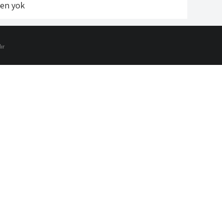
len yok
ır