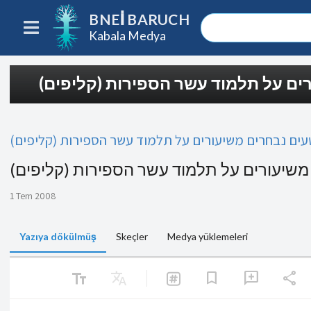
BNEI BARUCH
Kabala Medya
רים על תלמוד עשר הספירות (קליפים
עים נבחרים משיעורים על תלמוד עשר הספירות (קליפים
 משיעורים על תלמוד עשר הספירות (קליפים
1 Tem 2008
Yazıya dökülmüş
Skeçler
Medya yüklemeleri
text_fields
Translate
share
bookmark
add_comment