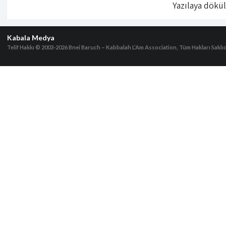
Yazılaya dökü
Kabala Medya
Telif Hakkı © 2003-2026
Bnei Baruch – Kabbalah L’Am Association, Tüm Hakları Saklıd