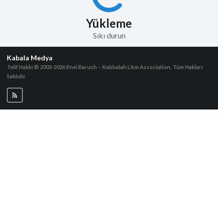
Yükleme
Sıkı durun
Kabala Medya
Telif Hakkı © 2003-2026
Bnei Baruch – Kabbalah L’Am Association, Tüm Hakları
Saklıdır