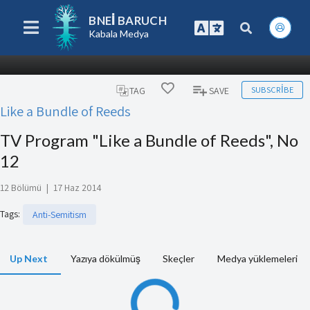
BNEI BARUCH
Kabala Medya
SUBSCRIBE
TAG
SAVE
Like a Bundle of Reeds
TV Program "Like a Bundle of Reeds", No
12
12 Bölümü
|
17 Haz 2014
Tags
:
Anti-Semitism
Up Next
Yazıya dökülmüş
Skeçler
Medya yüklemeleri