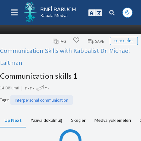
BNEI BARUCH
Kabala Medya
SUBSCRIBE
TAG
SAVE
Communication Skills with Kabbalist Dr. Michael
Laitman
Communication skills 1
14 Bölümü
|
٣٠ أكتوبر ٢٠٢٠
Tags
:
Interpersonal communication
Up Next
Yazıya dökülmüş
Skeçler
Medya yüklemeleri