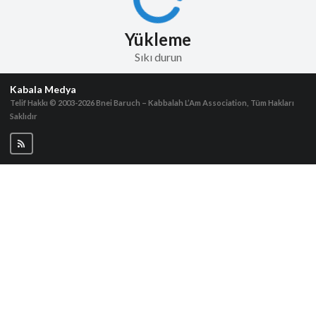
Yükleme
Sıkı durun
Kabala Medya
Telif Hakkı © 2003-2026
Bnei Baruch – Kabbalah L’Am Association, Tüm Hakları
Saklıdır