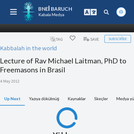
BNEI BARUCH
Kabala Medya
SUBSCRIBE
TAG
SAVE
Kabbalah in the world
Lecture of Rav Michael Laitman, PhD to
Freemasons in Brasil
4 May 2012
Up Next
Yazıya dökülmüş
Kaynaklar
Skeçler
Medya yü