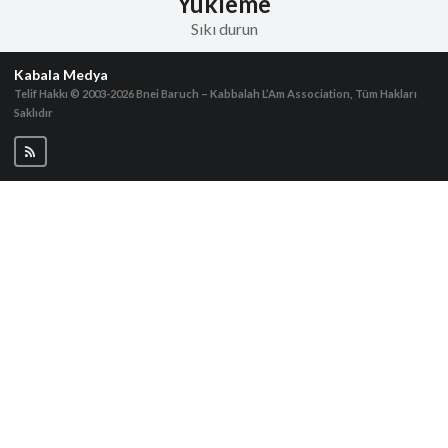
Yükleme
Sıkı durun
Kabala Medya
Telif Hakkı © 2003-2026
Bnei Baruch – Kabbalah L’Am Association, Tüm Hakları
Saklıdır