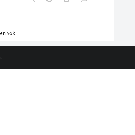
len yok
ır