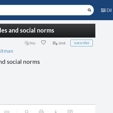
Dil
les and social norms
SUBSCRIBE
TAG
SAVE
aitman
nd social norms
print
download
link
search