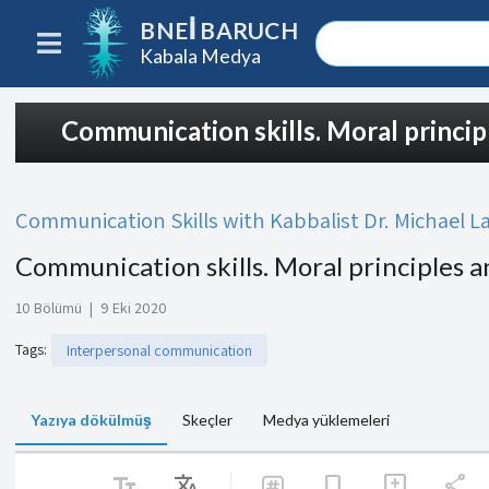
BNEI BARUCH
Kabala Medya
Communication skills. Moral princip
Communication Skills with Kabbalist Dr. Michael L
Communication skills. Moral principles a
10 Bölümü
|
9 Eki 2020
Tags
:
Interpersonal communication
Yazıya dökülmüş
Skeçler
Medya yüklemeleri
text_fields
Translate
share
bookmark
add_comment