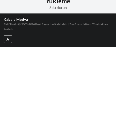
Yükleme
Sıkı durun
Kabala Medya
Telif Hakkı © 2003-2026
Bnei Baruch – Kabbalah L’Am Association, Tüm Hakları
Saklıdır