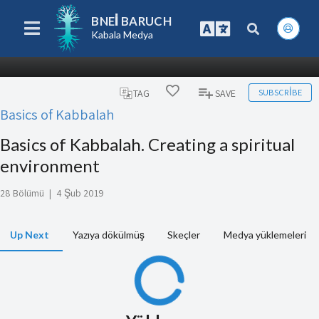
BNEI BARUCH
Kabala Medya
SUBSCRIBE
TAG
SAVE
Basics of Kabbalah
Basics of Kabbalah. Creating a spiritual
environment
28 Bölümü
|
4 Şub 2019
Up Next
Yazıya dökülmüş
Skeçler
Medya yüklemeleri