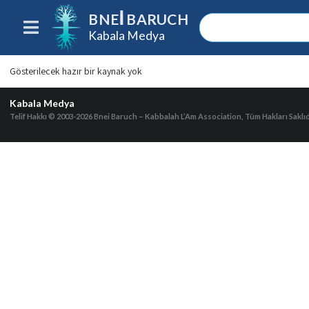
BNEI BARUCH
Kabala Medya
Gösterilecek hazır bir kaynak yok
Kabala Medya
Telif Hakkı © 2003-2026
Bnei Baruch – Kabbalah L’Am Association, Tüm Hakları Saklıd