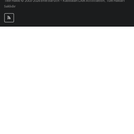
Telif Hakkı © 2003-2026
Bnei Baruch – Kabbalah L’Am Association, Tüm Hakları
Saklıdır