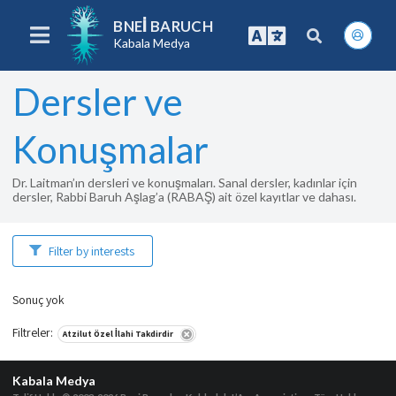
BNEI BARUCH
Kabala Medya
Dersler ve
Konuşmalar
Dr. Laitman’ın dersleri ve konuşmaları. Sanal dersler, kadınlar için
dersler, Rabbi Baruh Aşlag’a (RABAŞ) ait özel kayıtlar ve dahası.
Filter by interests
Sonuç yok
Filtreler
:
Atzilut Özel İlahi Takdirdir
Kabala Medya