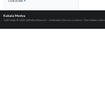
Özel Aralık
Kabala Medya
Telif Hakkı © 2003-2026
Bnei Baruch – Kabbalah L’Am Association, Tüm Hakları Saklıd