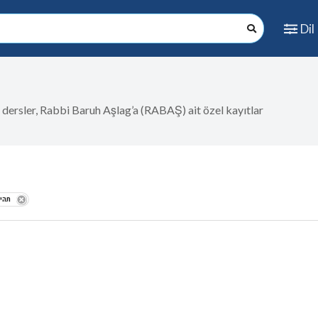
Dil
in dersler, Rabbi Baruh Aşlag’a (RABAŞ) ait özel kayıtlar
תהיל