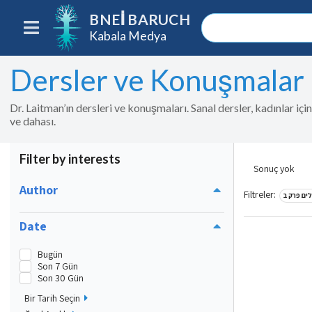
BNEI BARUCH
Kabala Medya
Dersler ve Konuşmalar
Dr. Laitman’ın dersleri ve konuşmaları. Sanal dersler, kadınlar iç
ve dahası.
Filter by interests
Sonuç yok
Author
Filtreler
:
ים פרק ב
Date
Bugün
Son 7 Gün
Son 30 Gün
Bir Tarih Seçin