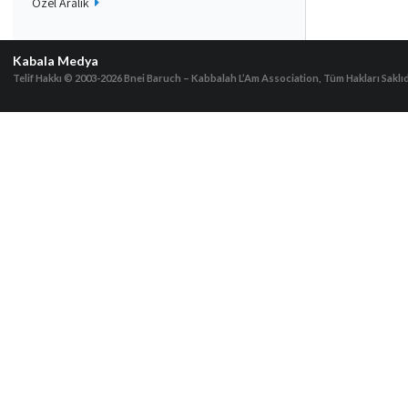
Özel Aralık
Kabala Medya
Telif Hakkı © 2003-2026
Bnei Baruch – Kabbalah L’Am Association, Tüm Hakları Saklıd