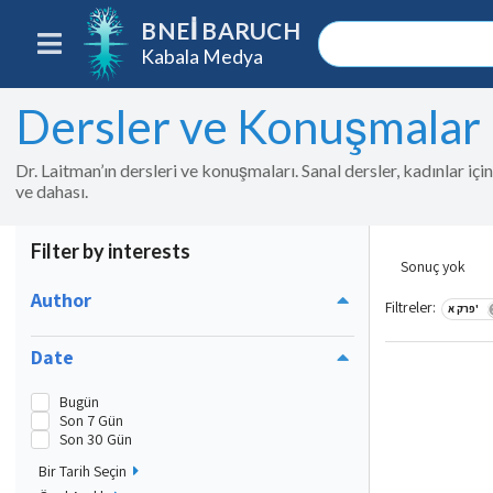
BNEI BARUCH
Kabala Medya
Dersler ve Konuşmalar
Dr. Laitman’ın dersleri ve konuşmaları. Sanal dersler, kadınlar iç
ve dahası.
Filter by interests
Sonuç yok
Author
Filtreler
:
פרק א'
Date
Bugün
Son 7 Gün
Son 30 Gün
Bir Tarih Seçin