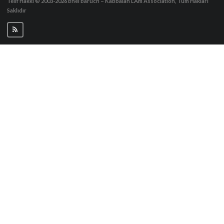
Telif Hakkı © 2003-2026
Bnei Baruch – Kabbalah L’Am Association, Tüm Hakları
Saklıdır