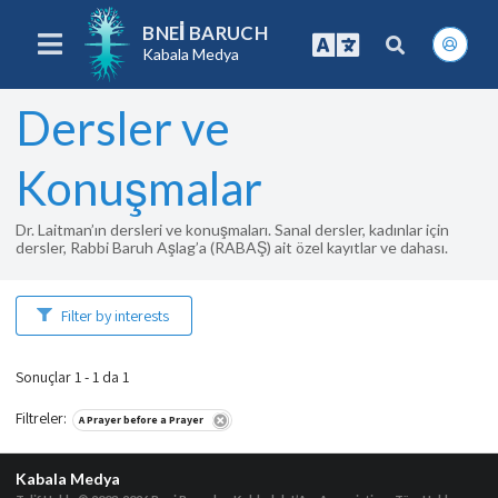
BNEI BARUCH
Kabala Medya
Dersler ve
Konuşmalar
Dr. Laitman’ın dersleri ve konuşmaları. Sanal dersler, kadınlar için
dersler, Rabbi Baruh Aşlag’a (RABAŞ) ait özel kayıtlar ve dahası.
Filter by interests
Sonuçlar 1 - 1 da 1
Filtreler
:
A Prayer before a Prayer
Kabala Medya