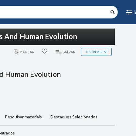
tes And Human Evolution
INSCREVER-SE
MARCAR
SALVAR
nd Human Evolution
Pesquisar materiais
Destaques Selecionados
ontrados