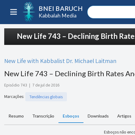
BNEI BARUCH
Kabbalah Media
New Life 743 – Declining Birth Ra
New Life with Kabbalist Dr. Michael Laitman
New Life 743 – Declining Birth Rates A
Episódio 743
|
7 de jul de 2016
Marcações
:
Tendências globais
Resumo
Transcrição
Esboços
Downloads
Artigos
Esboços não enc