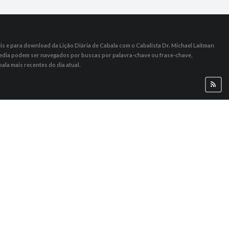
s ​​e para download da Lição Diária de Cabala com o Cabalista Dr. Michael Laitman
 Media podem ser navegados por buscas por palavra-chave ou frase-chave,
ala mais recentes do dia atual.