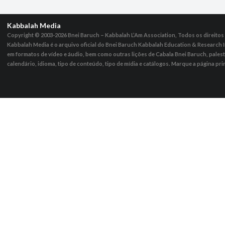
Kabbalah Media
Copyright © 2003-2026
Bnei Baruch – Kabbalah L’Am Association, Todos os direito
Kabbalah Media é o arquivo oficial do Bnei Baruch Kabbalah Education & Research I
em formatos de vídeo e áudio, bem como outras lições de Cabala Bnei Baruch, pales
calendário, idioma, tipo de conteúdo, tipo de mídia e catálogos. Marque a página pri