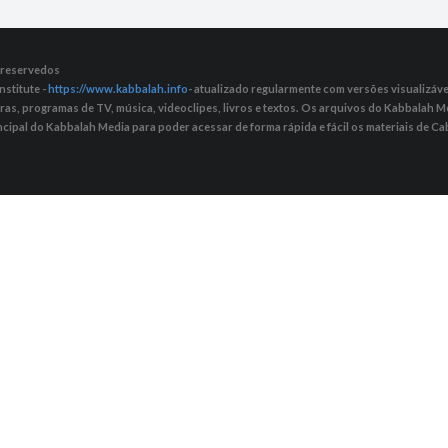
s reservedos
nstitute -
https://www.kabbalah.info
- atualizado regularmente com versões visualizávei
tras, programas de TV, música, videoclipes, livros e textos. Os arquivos do Kabbalah
ncipal do Kabbalah Media para poder acessar de forma rápida e fácil os materiais de Cab