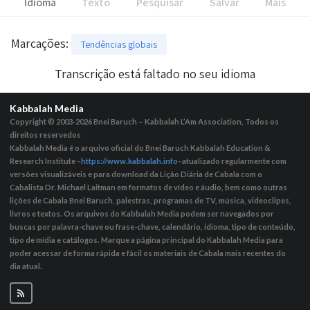
Idioma
Texto
Pesquisar
Salvar
Mais
Marcações
:
Tendências globais
Transcrição está faltado no seu idioma
Kabbalah Media
Copyright © 2003-2026
Bnei Baruch – Kabbalah L’Am Association, Todos os
direitos reservedos
Kabbalah Media é o arquivo oficial do Bnei Baruch Kabbalah Education &
Research Institute -
https://www.kabbalah.info
- atualizado regularmente com
versões visualizáveis ​​e para download da Lição Diária de Cabala com o
Cabalista Dr. Michael Laitman em formatos de vídeo e áudio, bem como outras
lições de Cabala Bnei Baruch, palestras, programas de TV, música, videoclipes,
livros e textos. Os arquivos do Kabbalah Media podem ser navegados por
buscas por palavra-chave ou frase-chave, calendário, idioma, tipo de conteúdo,
tipo de mídia e catálogos. Marque a página principal do Kabbalah Media para
poder acessar de forma rápida e fácil os materiais de Cabala mais recentes do
dia atual.