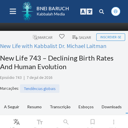
BNEI BARUCH
Kabbalah Media
INSCREVER-SE
MARCAR
SALVAR
New Life with Kabbalist Dr. Michael Laitman
New Life 743 – Declining Birth Rates
And Human Evolution
Episódio 743
|
7 de jul de 2016
Marcações
:
Tendências globais
A Seguir
Resumo
Transcrição
Esboços
Downloads
Translate
text_fields
search
bookmark
more_vert