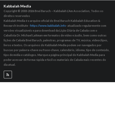
Kabbalah Media
Copyright © 2003-2026
Bnei Baruch – Kabbalah L’Am Association, Todos os
direitos reservedos
Kabbalah Media é o arquivo oficial do Bnei Baruch Kabbalah Education &
Research Institute -
https://www.kabbalah.info
- atualizado regularmente com
versões visualizáveis ​​e para download da Lição Diária de Cabala com o
Cabalista Dr. Michael Laitman em formatos de vídeo e áudio, bem como outras
lições de Cabala Bnei Baruch, palestras, programas de TV, música, videoclipes,
livros e textos. Os arquivos do Kabbalah Media podem ser navegados por
buscas por palavra-chave ou frase-chave, calendário, idioma, tipo de conteúdo,
tipo de mídia e catálogos. Marque a página principal do Kabbalah Media para
poder acessar de forma rápida e fácil os materiais de Cabala mais recentes do
dia atual.