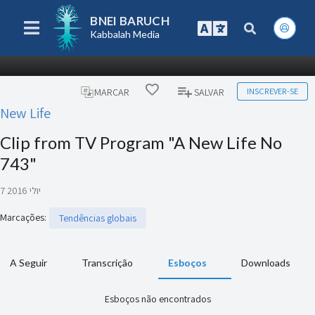
BNEI BARUCH
Kabbalah Media
INSCREVER-SE
MARCAR
SALVAR
New Life
Clip from TV Program "A New Life No
743"
7 יולי 2016
Marcações
:
Tendências globais
A Seguir
Transcrição
Esboços
Downloads
Esboços não encontrados