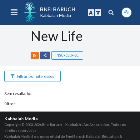
BNEI BARUCH
Kabbalah Media
New Life
INSCREVER-SE
Filtrar por interesses
Sem resultados
Filtros
:
Kabbalah Media
Copyright © 2003-2026
Bnei Baruch – Kabbalah L’Am Association, Todos os
direitos reservedos
Kabbalah Media é o arquivo oficial do Bnei Baruch Kabbalah Education &