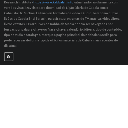
Research Institute -
https://www.kabbalah.info
- atualizado regularmente com
versões visualizáveis ​​e para download da Lição Diária de Cabala com o
Cabalista Dr. Michael Laitman em formatos de vídeo e áudio, bem como outras
lições de Cabala Bnei Baruch, palestras, programas de TV, música, videoclipes,
livros e textos. Os arquivos do Kabbalah Media podem ser navegados por
buscas por palavra-chave ou frase-chave, calendário, idioma, tipo de conteúdo,
tipo de mídia e catálogos. Marque a página principal do Kabbalah Media para
poder acessar de forma rápida e fácil os materiais de Cabala mais recentes do
dia atual.