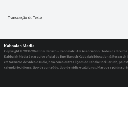
Transcrição de Texto
Kabbalah Media
Copyright © 2003-2026
Bnei Baruch – Kabbalah L’Am Association, Todos os direito
Kabbalah Media é o arquivo oficial do Bnei Baruch Kabbalah Education & Research I
em formatos de vídeo e áudio, bem como outras lições de Cabala Bnei Baruch, pales
calendário, idioma, tipo de conteúdo, tipo de mídia e catálogos. Marque a página pri