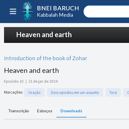
BNEI BARUCH
Kabbalah Media
Heaven and earth
Introduction of the book of Zohar
Heaven and earth
Episódio 10
|
21 de jan de 2024
Marcações
:
Oração
Dois opostos em um assunto
Torá
Transcrição
Esboços
Downloads