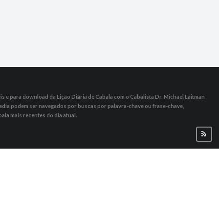
s ​​e para download da Lição Diária de Cabala com o Cabalista Dr. Michael Laitman
 Media podem ser navegados por buscas por palavra-chave ou frase-chave,
ala mais recentes do dia atual.