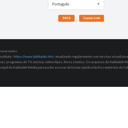
Português
DOCX
Copiar Link
s reservedos
nstitute -
https://www.kabbalah.info
- atualizado regularmente com versões visualizávei
tras, programas de TV, música, videoclipes, livros e textos. Os arquivos do Kabbalah
ncipal do Kabbalah Media para poder acessar de forma rápida e fácil os materiais de Cab