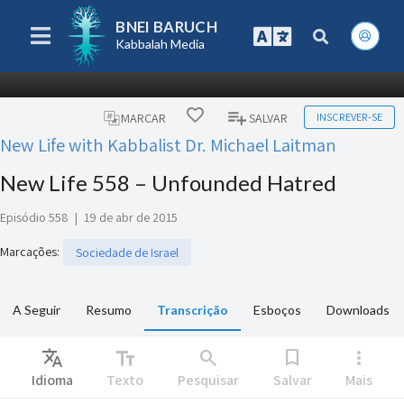
BNEI BARUCH
Kabbalah Media
INSCREVER-SE
MARCAR
SALVAR
New Life with Kabbalist Dr. Michael Laitman
New Life 558 – Unfounded Hatred
Episódio 558
|
19 de abr de 2015
Marcações
:
Sociedade de Israel
A Seguir
Resumo
Transcrição
Esboços
Downloads
Translate
text_fields
search
bookmark
more_vert
Idioma
Texto
Pesquisar
Salvar
Mais