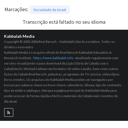
Marcações
:
Sociedade de Israel
Transcrição está faltado no seu idioma
Kabbalah Media
Copyright © 2003-2026
Bnei Baruch – Kabbalah L’Am Association, Todos os
direitos reservedos
Kabbalah Media é o arquivo oficial do Bnei Baruch Kabbalah Education &
Research Institute -
https://www.kabbalah.info
- atualizado regularmente com
versões visualizáveis ​​e para download da Lição Diária de Cabala com o
Cabalista Dr. Michael Laitman em formatos de vídeo e áudio, bem como outras
lições de Cabala Bnei Baruch, palestras, programas de TV, música, videoclipes,
livros e textos. Os arquivos do Kabbalah Media podem ser navegados por
buscas por palavra-chave ou frase-chave, calendário, idioma, tipo de conteúdo,
tipo de mídia e catálogos. Marque a página principal do Kabbalah Media para
poder acessar de forma rápida e fácil os materiais de Cabala mais recentes do
dia atual.