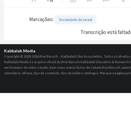
Marcações
:
Sociedade de Israel
Transcrição está falta
Kabbalah Media
Copyright © 2003-2026
Bnei Baruch – Kabbalah L’Am Association, Todos os direito
Kabbalah Media é o arquivo oficial do Bnei Baruch Kabbalah Education & Research I
em formatos de vídeo e áudio, bem como outras lições de Cabala Bnei Baruch, pales
calendário, idioma, tipo de conteúdo, tipo de mídia e catálogos. Marque a página pri