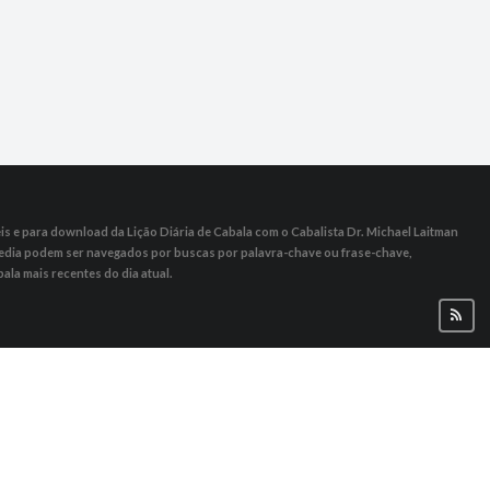
s ​​e para download da Lição Diária de Cabala com o Cabalista Dr. Michael Laitman
 Media podem ser navegados por buscas por palavra-chave ou frase-chave,
ala mais recentes do dia atual.