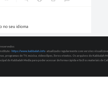
do no seu idioma
s reservedos
nstitute -
https://www.kabbalah.info
- atualizado regularmente com versões visualizávei
tras, programas de TV, música, videoclipes, livros e textos. Os arquivos do Kabbalah
ncipal do Kabbalah Media para poder acessar de forma rápida e fácil os materiais de Cab