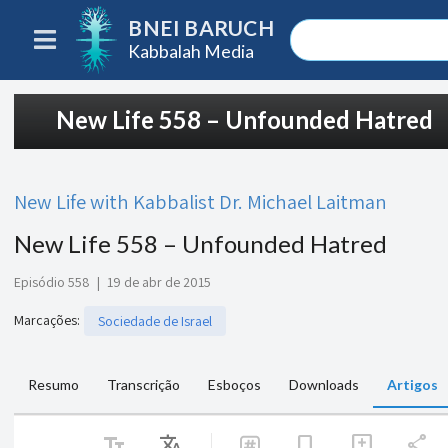
BNEI BARUCH
Kabbalah Media
New Life 558 – Unfounded Hatred
New Life with Kabbalist Dr. Michael Laitman
New Life 558 – Unfounded Hatred
Episódio 558
|
19 de abr de 2015
Marcações
:
Sociedade de Israel
Resumo
Transcrição
Esboços
Downloads
Artigos
text_fields
Translate
share
bookmark
add_comment