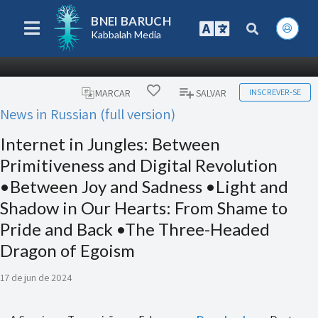
BNEI BARUCH
Kabbalah Media
INSCREVER-SE
MARCAR
SALVAR
News in Russian (full version)
Internet in Jungles: Between
Primitiveness and Digital Revolution
•Between Joy and Sadness •Light and
Shadow in Our Hearts: From Shame to
Pride and Back •The Three-Headed
Dragon of Egoism
17 de jun de 2024