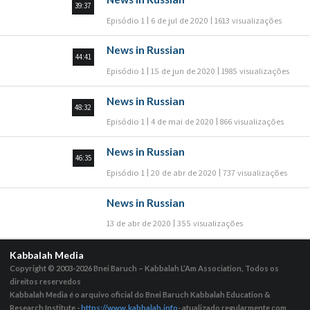
39:37
Episódio 1
6 de jul de 2020
1613 visualizações
News in Russian
44:41
Episódio 1
15 de jun de 2020
1985 visualizações
News in Russian
48:32
Episódio 1
4 de mai de 2020
866 visualizações
News in Russian
46:35
Episódio 1
20 de abr de 2020
737 visualizações
News in Russian
13 de abr de 2020
355 visualizações
Kabbalah Media
Copyright © 2003-2026
Bnei Baruch – Kabbalah L’Am Association, Todos os
direitos reservedos
Kabbalah Media é o arquivo oficial do Bnei Baruch Kabbalah Education &
Research Institute -
https://www.kabbalah.info
- atualizado regularmente com