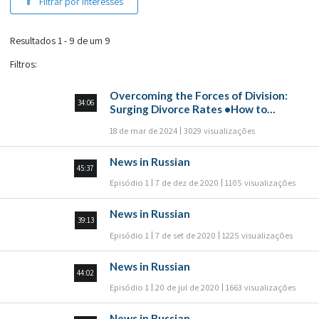
Filtrar por interesses
Resultados 1 - 9 de um 9
Filtros
:
Overcoming the Forces of Division:
34:06
Surging Divorce Rates •How to
Become Happy •The End of Times:
18 de mar de 2024
3029 visualizações
The Prophecy of the Future of
Jerusalem and Israel Will be Fulfilled
News in Russian
45:37
Episódio 1
7 de dez de 2020
1105 visualizações
News in Russian
39:13
Episódio 1
7 de set de 2020
1225 visualizações
News in Russian
44:02
Episódio 1
20 de jul de 2020
1663 visualizações
News in Russian