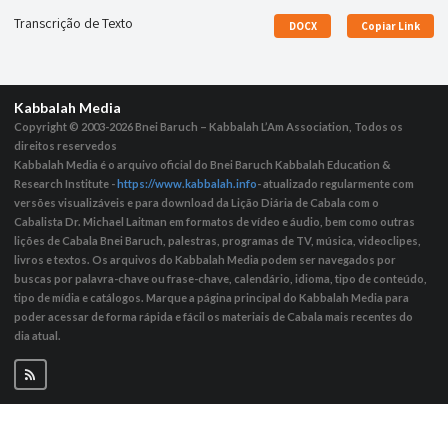
Transcrição de Texto
DOCX
Copiar Link
Kabbalah Media
Copyright © 2003-2026
Bnei Baruch – Kabbalah L’Am Association, Todos os
direitos reservedos
Kabbalah Media é o arquivo oficial do Bnei Baruch Kabbalah Education &
Research Institute -
https://www.kabbalah.info
- atualizado regularmente com
versões visualizáveis ​​e para download da Lição Diária de Cabala com o
Cabalista Dr. Michael Laitman em formatos de vídeo e áudio, bem como outras
lições de Cabala Bnei Baruch, palestras, programas de TV, música, videoclipes,
livros e textos. Os arquivos do Kabbalah Media podem ser navegados por
buscas por palavra-chave ou frase-chave, calendário, idioma, tipo de conteúdo,
tipo de mídia e catálogos. Marque a página principal do Kabbalah Media para
poder acessar de forma rápida e fácil os materiais de Cabala mais recentes do
dia atual.