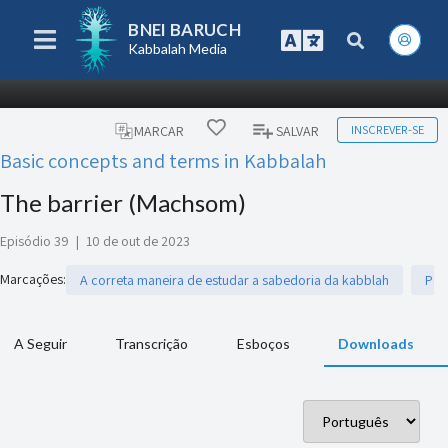
BNEI BARUCH
Kabbalah Media
INSCREVER-SE
MARCAR
SALVAR
Basic concepts and terms in Kabbalah
The barrier (Machsom)
Episódio 39
|
10 de out de 2023
Marcações
:
A correta maneira de estudar a sabedoria da kabblah
Per
A Seguir
Transcrição
Esboços
Downloads