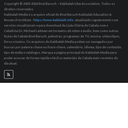
Copyright © 2003-2026
Bnei Baruch – Kabbalah L’Am Association, Todos os
direitos reservedos
Kabbalah Media é o arquivo oficial do Bnei Baruch Kabbalah Education &
Research Institute -
https://www.kabbalah.info
- atualizado regularmente com
versões visualizáveis ​​e para download da Lição Diária de Cabala com o
Cabalista Dr. Michael Laitman em formatos de vídeo e áudio, bem como outras
lições de Cabala Bnei Baruch, palestras, programas de TV, música, videoclipes,
livros e textos. Os arquivos do Kabbalah Media podem ser navegados por
buscas por palavra-chave ou frase-chave, calendário, idioma, tipo de conteúdo,
tipo de mídia e catálogos. Marque a página principal do Kabbalah Media para
poder acessar de forma rápida e fácil os materiais de Cabala mais recentes do
dia atual.