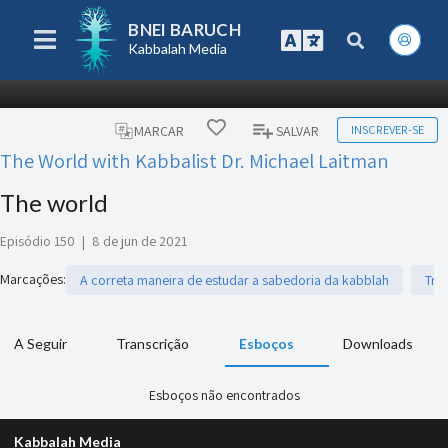
BNEI BARUCH
Kabbalah Media
INSCREVER-SE
MARCAR
SALVAR
The World with Kabbalist Dr. Michael Laitman
The world
Episódio 150
|
8 de jun de 2021
Marcações
:
A correta maneira de estudar a sabedoria da kabblah
Trab
A Seguir
Transcrição
Esboços
Downloads
Esboços não encontrados
Kabbalah Media