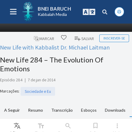
BNEI BARUCH
Kabbalah Media
INSCREVER-SE
MARCAR
SALVAR
New Life with Kabbalist Dr. Michael Laitman
New Life 284 – The Evolution Of
Emotions
Episódio 284
|
7 de jan de 2014
Marcações
:
Sociedade e Eu
A Seguir
Resumo
Transcrição
Esboços
Downloads
Translate
text_fields
search
bookmark
more_vert