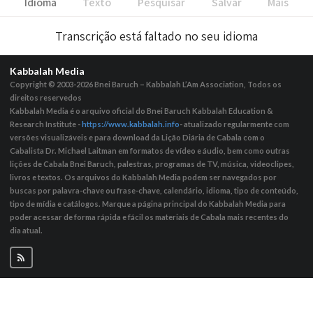
Idioma
Texto
Pesquisar
Salvar
Mais
Transcrição está faltado no seu idioma
Kabbalah Media
Copyright © 2003-2026
Bnei Baruch – Kabbalah L’Am Association, Todos os
direitos reservedos
Kabbalah Media é o arquivo oficial do Bnei Baruch Kabbalah Education &
Research Institute -
https://www.kabbalah.info
- atualizado regularmente com
versões visualizáveis ​​e para download da Lição Diária de Cabala com o
Cabalista Dr. Michael Laitman em formatos de vídeo e áudio, bem como outras
lições de Cabala Bnei Baruch, palestras, programas de TV, música, videoclipes,
livros e textos. Os arquivos do Kabbalah Media podem ser navegados por
buscas por palavra-chave ou frase-chave, calendário, idioma, tipo de conteúdo,
tipo de mídia e catálogos. Marque a página principal do Kabbalah Media para
poder acessar de forma rápida e fácil os materiais de Cabala mais recentes do
dia atual.