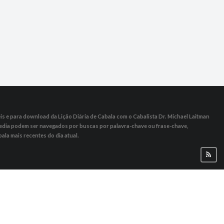
s ​​e para download da Lição Diária de Cabala com o Cabalista Dr. Michael Laitman
 Media podem ser navegados por buscas por palavra-chave ou frase-chave,
ala mais recentes do dia atual.