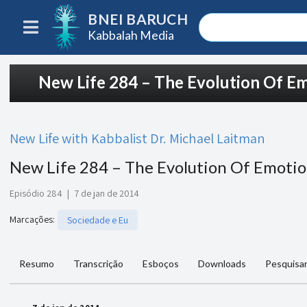
BNEI BARUCH
Kabbalah Media
New Life 284 – The Evolution Of E
New Life with Kabbalist Dr. Michael Laitman
New Life 284 – The Evolution Of Emoti
Episódio 284
|
7 de jan de 2014
Marcações
:
Sociedade e Eu
Resumo
Transcrição
Esboços
Downloads
Pesquisar