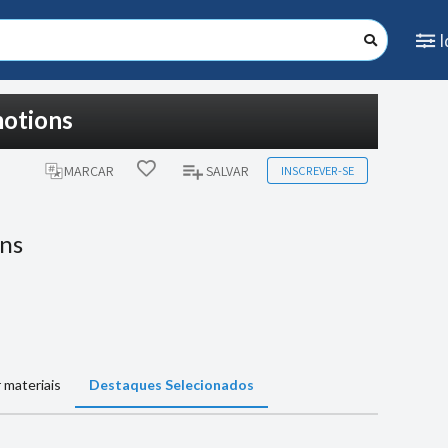
motions
INSCREVER-SE
MARCAR
SALVAR
ons
 materiais
Destaques Selecionados