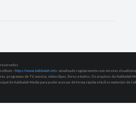
s reservedos
nstitute -
https://www.kabbalah.info
- atualizado regularmente com versões visualizávei
tras, programas de TV, música, videoclipes, livros e textos. Os arquivos do Kabbalah
ncipal do Kabbalah Media para poder acessar de forma rápida e fácil os materiais de Cab