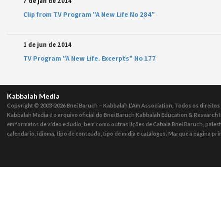
7 de jan de 2014
Clip from TV Program "A New Life No 284"
1 de jun de 2014
TV Program "A New Life. Excerpts" No 177
Kabbalah Media
Copyright © 2003-2026
Bnei Baruch – Kabbalah L’Am Association, Todos os direito
Kabbalah Media é o arquivo oficial do Bnei Baruch Kabbalah Education & Research I
em formatos de vídeo e áudio, bem como outras lições de Cabala Bnei Baruch, pales
calendário, idioma, tipo de conteúdo, tipo de mídia e catálogos. Marque a página pri