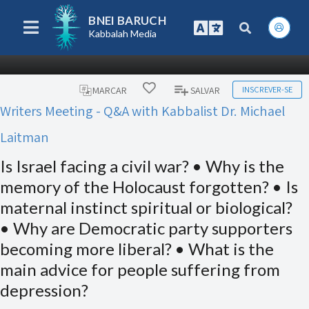
BNEI BARUCH
Kabbalah Media
INSCREVER-SE
MARCAR
SALVAR
Writers Meeting - Q&A with Kabbalist Dr. Michael
Laitman
Is Israel facing a civil war? • Why is the
memory of the Holocaust forgotten? • Is
maternal instinct spiritual or biological?
• Why are Democratic party supporters
becoming more liberal? • What is the
main advice for people suffering from
depression?