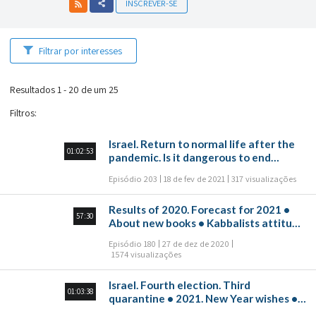
INSCREVER-SE
Filtrar por interesses
Resultados 1 - 20 de um 25
Filtros
:
Israel. Return to normal life after the
01:02:53
pandemic. Is it dangerous to end
quarantine? • Environmental problems
Episódio 203
18 de fev de 2021
317 visualizações
in the United States. Snow and frost do
not let go of the southern states
Results of 2020. Forecast for 2021 •
57:30
About new books • Kabbalists attitude
to humor
Episódio 180
27 de dez de 2020
1574 visualizações
Israel. Fourth election. Third
01:03:38
quarantine • 2021. New Year wishes •
Dissemination of the methodology