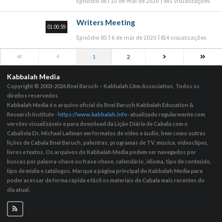
Episódio 86
10 de mai de 2020
985 visualizações
Writers Meeting
01:00:59
Episódio 85
6 de mai de 2020
814 visualizações
1
2
Kabbalah Media
Copyright © 2003-2026
Bnei Baruch – Kabbalah L’Am Association, Todos os
direitos reservedos
Kabbalah Media é o arquivo oficial do Bnei Baruch Kabbalah Education &
Research Institute -
https://www.kabbalah.info
- atualizado regularmente com
versões visualizáveis ​​e para download da Lição Diária de Cabala com o
Cabalista Dr. Michael Laitman em formatos de vídeo e áudio, bem como outras
lições de Cabala Bnei Baruch, palestras, programas de TV, música, videoclipes,
livros e textos. Os arquivos do Kabbalah Media podem ser navegados por
buscas por palavra-chave ou frase-chave, calendário, idioma, tipo de conteúdo,
tipo de mídia e catálogos. Marque a página principal do Kabbalah Media para
poder acessar de forma rápida e fácil os materiais de Cabala mais recentes do
dia atual.