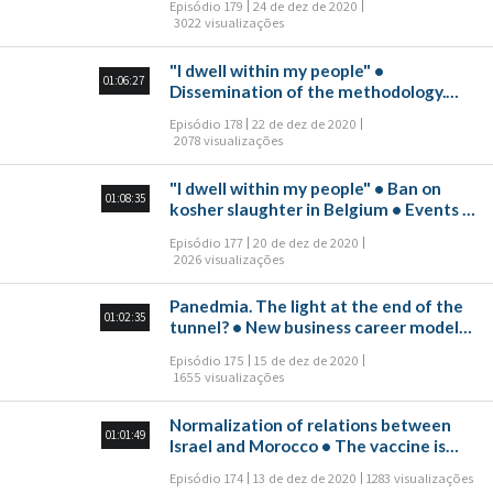
Episódio 179
24 de dez de 2020
3022 visualizações
"I dwell within my people" •
01:06:27
Dissemination of the methodology.
Censorship
Episódio 178
22 de dez de 2020
2078 visualizações
"I dwell within my people" • Ban on
01:08:35
kosher slaughter in Belgium • Events in
America • The world of fake news
Episódio 177
20 de dez de 2020
2026 visualizações
Panedmia. The light at the end of the
01:02:35
tunnel? • New business career models
• New college course "Find your other
Episódio 175
15 de dez de 2020
half"
1655 visualizações
Normalization of relations between
01:01:49
Israel and Morocco • The vaccine is
approved. The end of the epidemic and
Episódio 174
13 de dez de 2020
1283 visualizações
a new beginning?