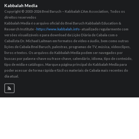
Kabbalah Media
Copyright © 2003-2026
Bnei Baruch – Kabbalah L’Am Association, Todos os
direitos reservedos
Kabbalah Media é o arquivo oficial do Bnei Baruch Kabbalah Education &
Research Institute -
https://www.kabbalah.info
- atualizado regularmente com
versões visualizáveis ​​e para download da Lição Diária de Cabala com o
Cabalista Dr. Michael Laitman em formatos de vídeo e áudio, bem como outras
lições de Cabala Bnei Baruch, palestras, programas de TV, música, videoclipes,
livros e textos. Os arquivos do Kabbalah Media podem ser navegados por
buscas por palavra-chave ou frase-chave, calendário, idioma, tipo de conteúdo,
tipo de mídia e catálogos. Marque a página principal do Kabbalah Media para
poder acessar de forma rápida e fácil os materiais de Cabala mais recentes do
dia atual.