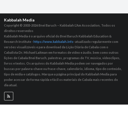
Kabbalah Media
Copyright © 2003-2026
Bnei Baruch – Kabbalah L’Am Association, Todos os
direitos reservedos
Kabbalah Media é o arquivo oficial do Bnei Baruch Kabbalah Education &
Research Institute -
https://www.kabbalah.info
- atualizado regularmente com
versões visualizáveis ​​e para download da Lição Diária de Cabala com o
Cabalista Dr. Michael Laitman em formatos de vídeo e áudio, bem como outras
lições de Cabala Bnei Baruch, palestras, programas de TV, música, videoclipes,
livros e textos. Os arquivos do Kabbalah Media podem ser navegados por
buscas por palavra-chave ou frase-chave, calendário, idioma, tipo de conteúdo,
tipo de mídia e catálogos. Marque a página principal do Kabbalah Media para
poder acessar de forma rápida e fácil os materiais de Cabala mais recentes do
dia atual.