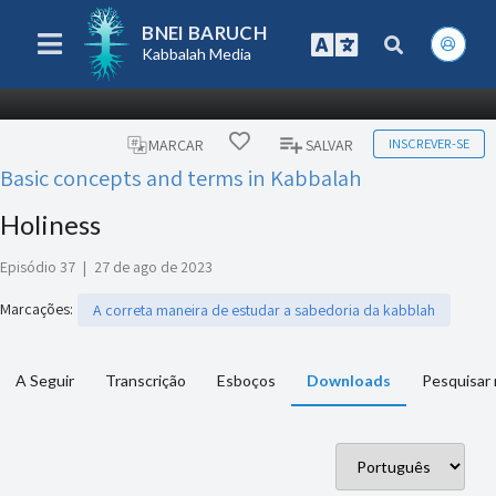
BNEI BARUCH
Kabbalah Media
INSCREVER-SE
MARCAR
SALVAR
Basic concepts and terms in Kabbalah
Holiness
Episódio 37
|
27 de ago de 2023
Marcações
:
A correta maneira de estudar a sabedoria da kabblah
A Seguir
Transcrição
Esboços
Downloads
Pesquisar 