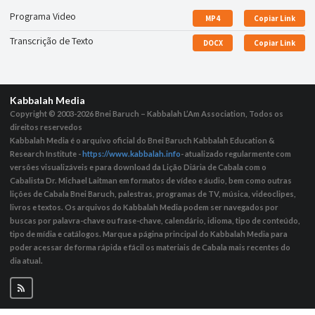
Programa Video
MP4
Copiar Link
Transcrição de Texto
DOCX
Copiar Link
Kabbalah Media
Copyright © 2003-2026
Bnei Baruch – Kabbalah L’Am Association, Todos os
direitos reservedos
Kabbalah Media é o arquivo oficial do Bnei Baruch Kabbalah Education &
Research Institute -
https://www.kabbalah.info
- atualizado regularmente com
versões visualizáveis ​​e para download da Lição Diária de Cabala com o
Cabalista Dr. Michael Laitman em formatos de vídeo e áudio, bem como outras
lições de Cabala Bnei Baruch, palestras, programas de TV, música, videoclipes,
livros e textos. Os arquivos do Kabbalah Media podem ser navegados por
buscas por palavra-chave ou frase-chave, calendário, idioma, tipo de conteúdo,
tipo de mídia e catálogos. Marque a página principal do Kabbalah Media para
poder acessar de forma rápida e fácil os materiais de Cabala mais recentes do
dia atual.